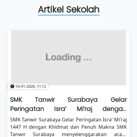
Artikel Sekolah
10-01-2026, 11:12
SMK Tanwir Surabaya Gelar
Peringatan Isra’ Mi’raj dengan
Khidmat dan Penuh Makna
SMK Tanwir Surabaya Gelar Peringatan Isra’ Mi’raj
1447 H dengan Khidmat dan Penuh Makna SMK
Tanwir Surabaya menyelenggarakan acara