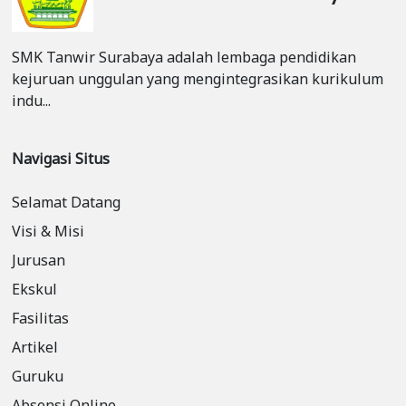
dihadapkan pada godaan konsumtif. Kak Dio
memberikan tips praktis tentang bagaimana
SMK Tanwir Surabaya adalah lembaga pendidikan
mengelola uang saku dengan bijak.Pembahasan
kejuruan unggulan yang mengintegrasikan kurikulum
mengenai kesehatan, baik fisik maupun mental,
indu...
juga tak luput dari perhatian. Ia mengingatkan
bahwa kesehatan adalah modal utama untuk
meraih masa depan yang cerah. Terakhir, isu
Navigasi Situs
percintaan juga disinggung dengan bijak, di mana
Kak Dio mengajak para siswa untuk memahami
Selamat Datang
makna cinta yang sehat dan bertanggung
Visi & Misi
jawab.Acara ini berhasil menciptakan atmosfer
yang positif dan penuh inspirasi. Para siswa tidak
Jurusan
hanya mendengarkan, tetapi juga aktif bertanya
Ekskul
dan berbagi cerita. Diskusi yang interaktif ini
Fasilitas
membuktikan bahwa remaja butuh wadah untuk
bisa bertumbuh dan belajar dari pengalaman
Artikel
orang lain.Roadshow ini diharapkan bisa menjadi
Guruku
langkah awal bagi para siswa SMK Tanwir
Absensi Online