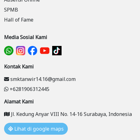
Surabaya untuk lebih berani menghadapi
masalah, dan menemukan solusi yang terbaik. YN
SPMB
Surabaya membuktikan bahwa dengan semangat
Hall of Fame
kolaborasi dan kebaikan, mereka mampu
menjangkau para remaja dan menabur benih-
Media Sosial Kami
benih kebaikan untuk masa depan yang lebih
cerah. @ynsurabaya@realmasjid@smktanwirsurabaya
Kontak Kami
smktanwir14.16@gmail.com
+6281906312445
Alamat Kami
Jl. Kedung Anyar VIII No. 14-16 Surabaya, Indonesia
Lihat di google maps